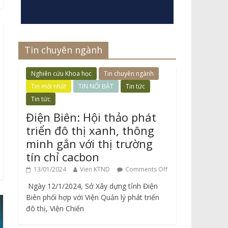
Tin chuyên ngành
Nghiên cứu Khoa học
Tin chuyên ngành
Tin mới nhất
TIN NỔI BẬT
Tin tức
Tin tức
Điện Biên: Hội thảo phát
triển đô thị xanh, thông
minh gắn với thị trường
tín chỉ cacbon
13/01/2024
Vien KTND
Comments Off
Ngày 12/1/2024, Sở Xây dựng tỉnh Điện
Biên phối hợp với Viện Quản lý phát triển
đô thị, Viện Chiến