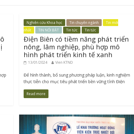
Nghiên cứu Khoa học
Tin chuyên ngành
Tin mới
nhất
TIN NỔI BẬT
Tin tức
Tin tức
đô
Điện Biên có tiềm năng phát triển
ị
nông, lâm nghiệp, phù hợp mô
hình phát triển kinh tế xanh
13/01/2024
Vien KTND
 hợp
Để hình thành, bổ sung phương pháp luận, kinh nghiệm
thực tiễn cho mục tiêu phát triển bền vững tỉnh Điện
Read more