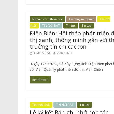
Nghiên cứu Khoa học
Tin chuyên ngành
Tin mới
nhất
TIN NỔI BẬT
Tin tức
Tin tức
Điện Biên: Hội thảo phát triển 
thị xanh, thông minh gắn với th
trường tín chỉ cacbon
13/01/2024
Vien KTND
Ngày 12/1/2024, Sở Xây dựng tỉnh Điện Biên phối
với Viện Quản lý phát triển đô thị, Viện Chiến
Read more
Tin mới nhất
TIN NỔI BẬT
Tin tức
Lễ ký kết Bản ghi nhớ hợp tác