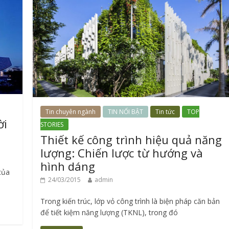
Tin chuyên ngành
TIN NỔI BẬT
Tin tức
TOP
ời
STORIES
Thiết kế công trình hiệu quả năng
lượng: Chiến lược từ hướng và
hình dáng
 của
24/03/2015
admin
Trong kiến trúc, lớp vỏ công trình là biện pháp căn bản
để tiết kiệm năng lượng (TKNL), trong đó