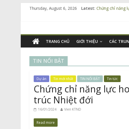
Thursday, August 6, 2026
Latest:
Chứng chỉ năng l
Điện Biên: Hội th
Điện Biên có tiềm
Lễ ký kết Bản ghi
Trao quyết định 
TRANG CHỦ
GIỚI THIỆU
CÁC TRU
TIN NỔI BẬT
Dự án
Tin mới nhất
TIN NỔI BẬT
Tin tức
Chứng chỉ năng lực ho
trúc Nhiệt đới
16/01/2024
Vien KTND
Read more