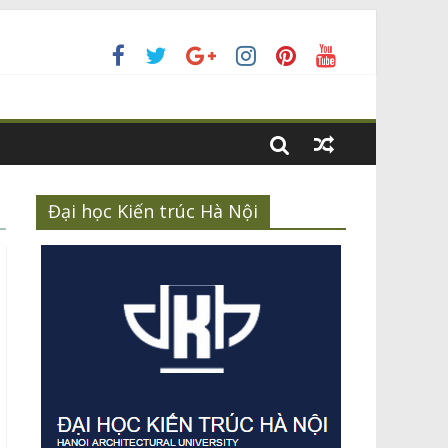
n
ế xanh
n Kiến trúc Nhiệt đới và các đối tác khác
Đại học Kiến trúc Hà Nội