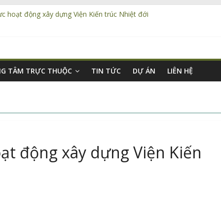
ực hoạt động xây dựng Viện Kiến trúc Nhiệt đới
ảo phát triển đô thị xanh, thông minh gắn với thị trường tín chỉ cacbo
 năng phát triển nông, lâm nghiệp, phù hợp mô hình phát triển kinh t
 nhớ hợp tác trong công tác xây dựng và quản lý đô thị Viện UDM, Việ
bổ nhiệm và giao nhiệm vụ cho cán bộ
NG TÂM TRỰC THUỘC
TIN TỨC
DỰ ÁN
LIÊN HỆ
ạt động xây dựng Viện Kiến