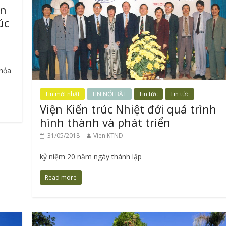
ản
úc
thỏa
Tin mới nhất
TIN NỔI BẬT
Tin tức
Tin tức
Viện Kiến trúc Nhiệt đới quá trình
hình thành và phát triển
31/05/2018
Vien KTND
kỷ niệm 20 năm ngày thành lập
Read more